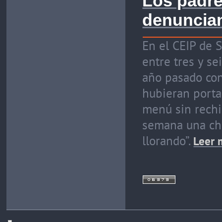
Los padre
denuncian
En el CEIP de S
entre tres y se
año pasado con 
hubieran porta
menú sin rechis
semana una cho
llorando”.
Leer