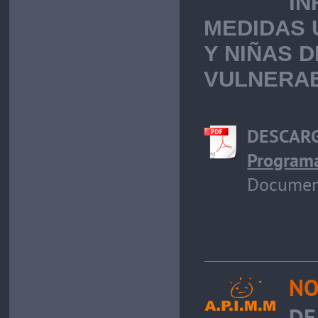
IN
MEDIDAS 
Y NIÑAS 
VULNERA
DESCAR
Programa
Document
NO
DE