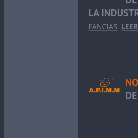
LA INDUST
FAN­CIAS
LEE
NO
DE