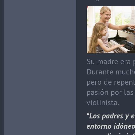
Su madre era p
Durante mucho
pero de repent
pasión por las
violinista.
"Los padres y e
entorno idóneo