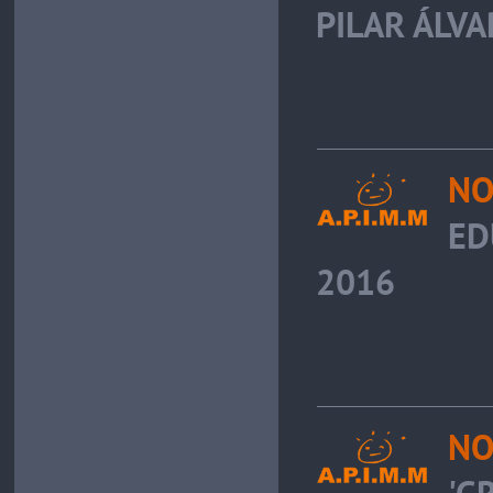
PILAR ÁLVA
NO
ED
2016
NO