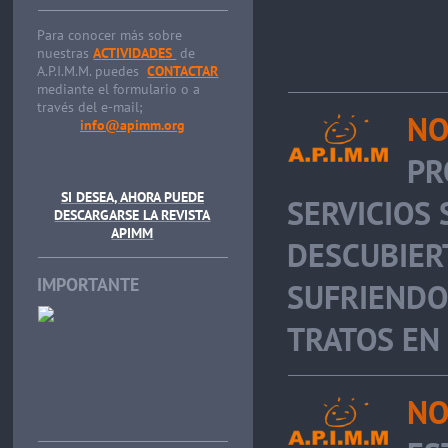
Para conocer más sobre
nuestras
A
CTIVIDADES
de
A.P.I.M.M. puedes
CONTACTAR
mediante el formulario o a
través del e-mail;
NO
info@apimm.org
PR
SI DESEA, AHORA PUEDE
SERVICIOS 
DESCARGARSE LA REVISTA
APIMM
DESCUBIER
IMPORTANTE
SUFRIENDO
TRATOS EN 
NO