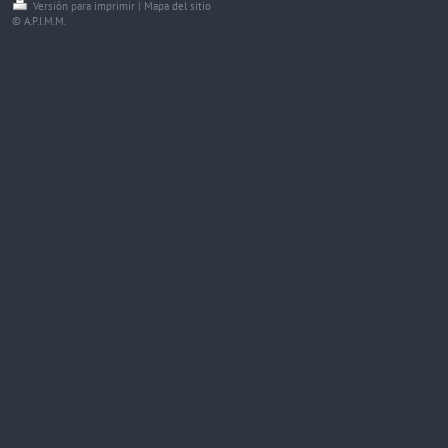
Versión para imprimir
|
Mapa del sitio
© A.P.I.M.M.