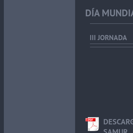
DÍA MUNDI
III JORNADA
DESCARG
SAMUR