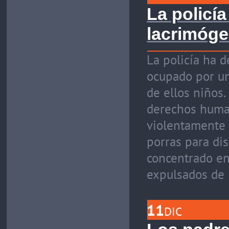
La policí
lacrimóge
La policía ha 
ocupado por un
de ellos niños
derechos human
violentamente 
porras para di
concentrado en 
expulsados de 
11
DIC