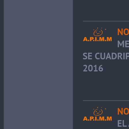
NO
ME
SE CUADRIP
2016
NO
EL