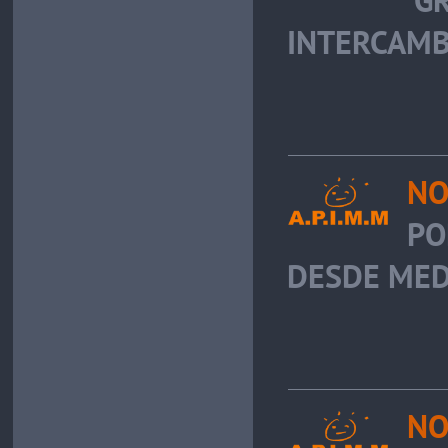
'G
INTERCAMB
NO
PO
DESDE MED
NO