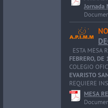
Jornada 
Document
NO
DE
ESTA MESA R
FEBRERO, DE 
COLEGIO OFIC
EVARISTO SAN
REQUIERE INS
MESA RE
Document