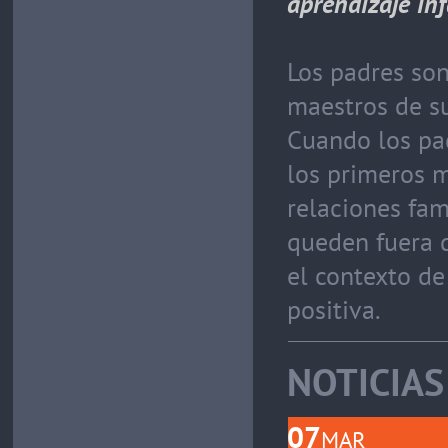
aprendizaje inf
Los padres son
maestros de su
Cuando los pa
los primeros m
relaciones fam
queden fuera d
el contexto d
positiva.
NOTICIAS
07
MAR